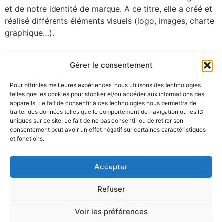
et de notre identité de marque. A ce titre, elle a créé et
réalisé différents éléments visuels (logo, images, charte
graphique…).
Disponible et créative, Quitterie est une graphiste avec
Gérer le consentement
laquelle j’ai particulièrement apprécié de travailler dans
un climat de confiance et de dépassement. Je ne
Pour offrir les meilleures expériences, nous utilisons des technologies
saurais que vous la recommander pour vous épauler
telles que les cookies pour stocker et/ou accéder aux informations des
dans la réalisation de vos projets de conception
appareils. Le fait de consentir à ces technologies nous permettra de
traiter des données telles que le comportement de navigation ou les ID
graphique.
uniques sur ce site. Le fait de ne pas consentir ou de retirer son
consentement peut avoir un effet négatif sur certaines caractéristiques
et fonctions.
Accepter
Refuser
Voir les préférences